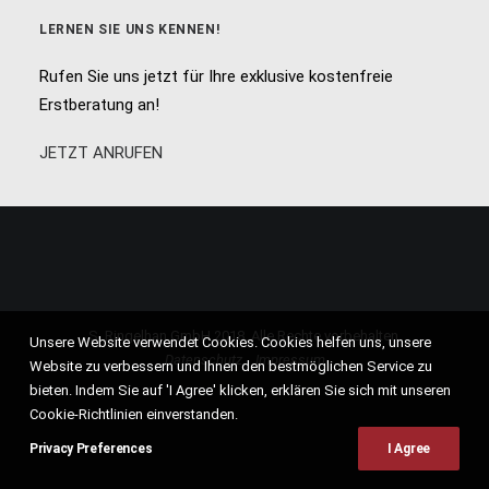
LERNEN SIE UNS KENNEN!
Rufen Sie uns jetzt für Ihre exklusive kostenfreie
Erstberatung an!
JETZT ANRUFEN
S. Ringelhan GmbH 2018. Alle Rechte vorbehalten.
Unsere Website verwendet Cookies. Cookies helfen uns, unsere
Datenschutz
Impressum
Website zu verbessern und Ihnen den bestmöglichen Service zu
bieten. Indem Sie auf 'I Agree' klicken, erklären Sie sich mit unseren
Cookie-Richtlinien einverstanden.
Privacy Preferences
I Agree