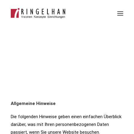
Alles aus einer Hand
Facelifting
Details
DATENSCHUTZ
TEL: +49 208 299853-60
Datenschutzerklärung
1. Datenschutz auf einen Blick
Allgemeine Hinweise
Die folgenden Hinweise geben einen einfachen Überblick
darüber, was mit Ihren personenbezogenen Daten
passiert, wenn Sie unsere Website besuchen.